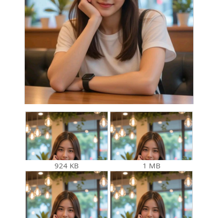
924 KB
1 MB