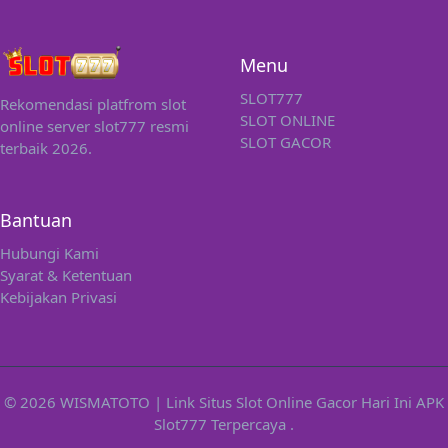
Menu
SLOT777
Rekomendasi platfrom slot
SLOT ONLINE
online server slot777 resmi
SLOT GACOR
terbaik 2026.
Bantuan
Hubungi Kami
Syarat & Ketentuan
Kebijakan Privasi
© 2026 WISMATOTO | Link Situs Slot Online Gacor Hari Ini APK
Slot777 Terpercaya .