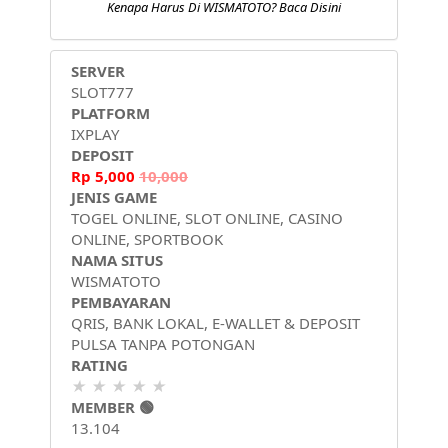
Kenapa Harus Di WISMATOTO?
Baca Disini
SERVER
SLOT777
PLATFORM
IXPLAY
DEPOSIT
Rp
5,000
10,000
JENIS GAME
TOGEL ONLINE, SLOT ONLINE, CASINO
ONLINE, SPORTBOOK
NAMA SITUS
WISMATOTO
PEMBAYARAN
QRIS, BANK LOKAL, E-WALLET & DEPOSIT
PULSA TANPA POTONGAN
RATING
★ ★ ★ ★ ★
MEMBER 🟢
13.104