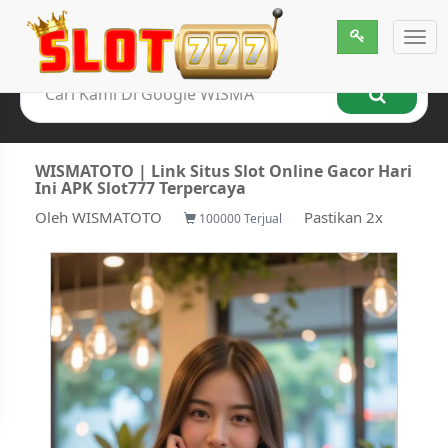
Togg
navi
WISMATOTO | Link Situs Slot Online Gacor Hari
Ini APK Slot777 Terpercaya
Oleh
WISMATOTO
Pastikan 2x
100000 Terjual