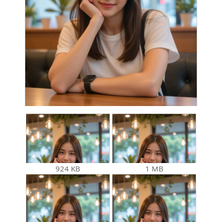
924 KB
1 MB