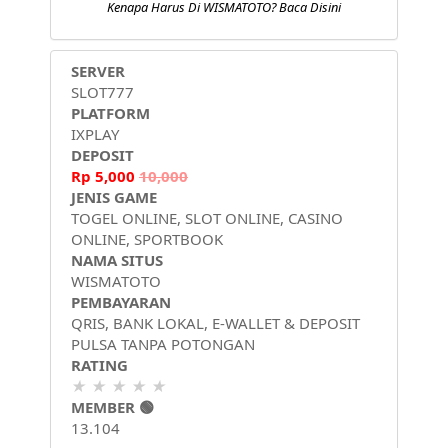
Kenapa Harus Di WISMATOTO?
Baca Disini
SERVER
SLOT777
PLATFORM
IXPLAY
DEPOSIT
Rp
5,000
10,000
JENIS GAME
TOGEL ONLINE, SLOT ONLINE, CASINO
ONLINE, SPORTBOOK
NAMA SITUS
WISMATOTO
PEMBAYARAN
QRIS, BANK LOKAL, E-WALLET & DEPOSIT
PULSA TANPA POTONGAN
RATING
★ ★ ★ ★ ★
MEMBER 🟢
13.104