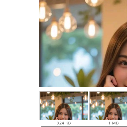
924 KB
1 MB