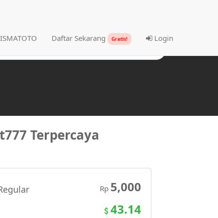
ISMATOTO
Daftar Sekarang
Login
Gratis!
ot777 Terpercaya
5,000
Regular
Rp
43.14