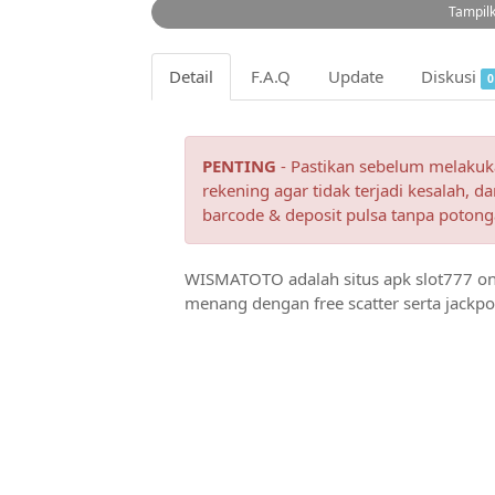
Tampilk
Detail
F.A.Q
Update
Diskusi
0
PENTING
- Pastikan sebelum melakuk
rekening agar tidak terjadi kesalah, 
barcode &
deposit pulsa tanpa poton
WISMATOTO adalah situs apk slot777 onli
menang dengan free scatter serta jackpot