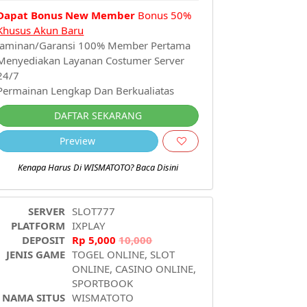
Dapat Bonus New Member
Bonus 50%
Khusus Akun Baru
Jaminan/Garansi 100% Member Pertama
Menyediakan Layanan Costumer Server
24/7
Permainan Lengkap Dan Berkualiatas
DAFTAR SEKARANG
Preview
Kenapa Harus Di WISMATOTO?
Baca Disini
SERVER
SLOT777
PLATFORM
IXPLAY
DEPOSIT
Rp
5,000
10,000
JENIS GAME
TOGEL ONLINE, SLOT
ONLINE, CASINO ONLINE,
SPORTBOOK
NAMA SITUS
WISMATOTO