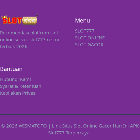
Menu
SLOT777
Rekomendasi platfrom slot
SLOT ONLINE
online server slot777 resmi
SLOT GACOR
terbaik 2026.
Bantuan
Hubungi Kami
Syarat & Ketentuan
Kebijakan Privasi
© 2026 WISMATOTO | Link Situs Slot Online Gacor Hari Ini APK
Slot777 Terpercaya .