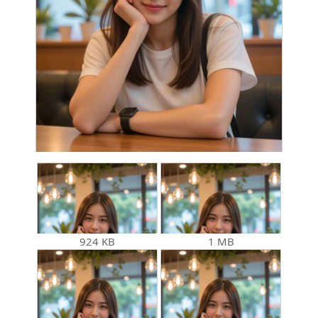
924 KB
1 MB