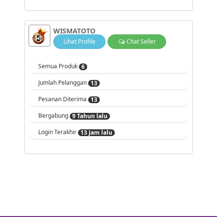
WISMATOTO
Lihat Profile
Chat Seller
Semua Produk
6
Jumlah Pelanggan
13
Pesanan Diterima
13
Bergabung
9 Tahun lalu
Login Terakhir
13 Jam lalu