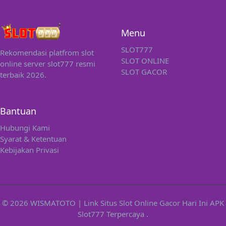
Menu
SLOT777
Rekomendasi platfrom slot
SLOT ONLINE
online server slot777 resmi
SLOT GACOR
terbaik 2026.
Bantuan
Hubungi Kami
Syarat & Ketentuan
Kebijakan Privasi
© 2026 WISMATOTO | Link Situs Slot Online Gacor Hari Ini APK
Slot777 Terpercaya .