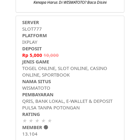
Kenapa Harus Di WISMATOTO?
Baca Disini
SERVER
SLOT777
PLATFORM
IXPLAY
DEPOSIT
Rp
5,000
10,000
JENIS GAME
TOGEL ONLINE, SLOT ONLINE, CASINO
ONLINE, SPORTBOOK
NAMA SITUS
WISMATOTO
PEMBAYARAN
QRIS, BANK LOKAL, E-WALLET & DEPOSIT
PULSA TANPA POTONGAN
RATING
★ ★ ★ ★ ★
MEMBER 🟢
13.104