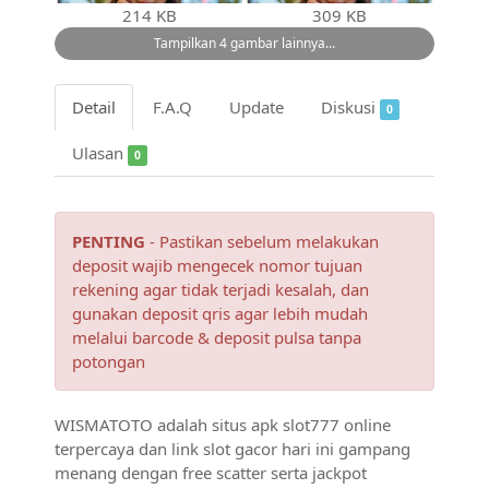
214 KB
309 KB
Tampilkan 4 gambar lainnya...
Detail
F.A.Q
Update
Diskusi
0
Ulasan
0
PENTING
- Pastikan sebelum melakukan
deposit wajib mengecek nomor tujuan
rekening agar tidak terjadi kesalah, dan
gunakan deposit qris agar lebih mudah
melalui barcode &
deposit pulsa tanpa
potongan
WISMATOTO adalah situs apk slot777 online
terpercaya dan link slot gacor hari ini gampang
menang dengan free scatter serta jackpot