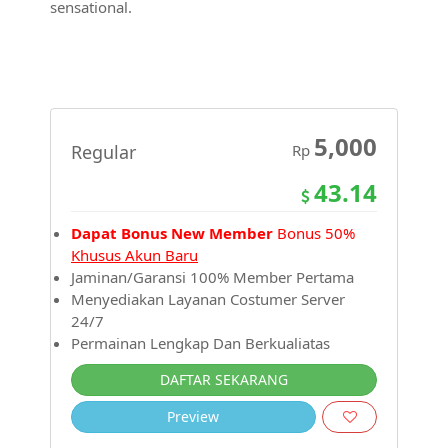
sensational.
5,000
Regular
Rp
43.14
Dapat Bonus New Member
Bonus 50%
Khusus Akun Baru
Jaminan/Garansi 100% Member Pertama
Menyediakan Layanan Costumer Server
24/7
Permainan Lengkap Dan Berkualiatas
DAFTAR SEKARANG
Preview