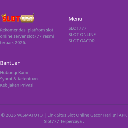
Menu
SLOT777
Rekomendasi platfrom slot
SLOT ONLINE
online server slot777 resmi
SLOT GACOR
terbaik 2026.
Bantuan
Hubungi Kami
Syarat & Ketentuan
Kebijakan Privasi
© 2026 WISMATOTO | Link Situs Slot Online Gacor Hari Ini APK
Slot777 Terpercaya .