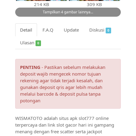
214 KB
309 KB
Tampilkan 4 gambar lainnya...
Detail
F.A.Q
Update
Diskusi
0
Ulasan
0
PENTING
- Pastikan sebelum melakukan
deposit wajib mengecek nomor tujuan
rekening agar tidak terjadi kesalah, dan
gunakan deposit qris agar lebih mudah
melalui barcode &
deposit pulsa tanpa
potongan
WISMATOTO adalah situs apk slot777 online
terpercaya dan link slot gacor hari ini gampang
menang dengan free scatter serta jackpot