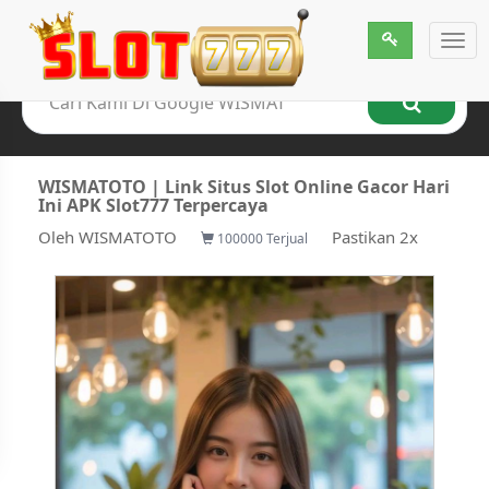
Togg
navi
WISMATOTO | Link Situs Slot Online Gacor Hari
Ini APK Slot777 Terpercaya
Oleh
WISMATOTO
Pastikan 2x
100000 Terjual