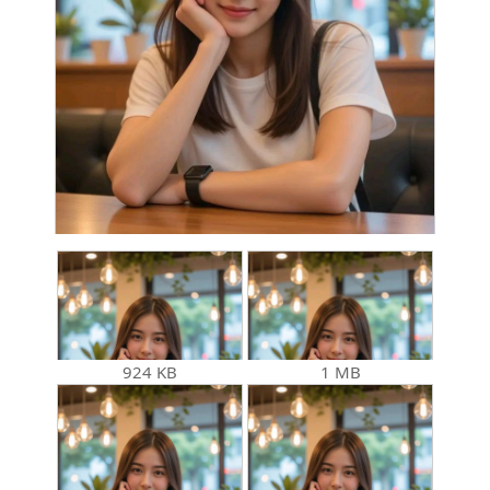
924 KB
1 MB