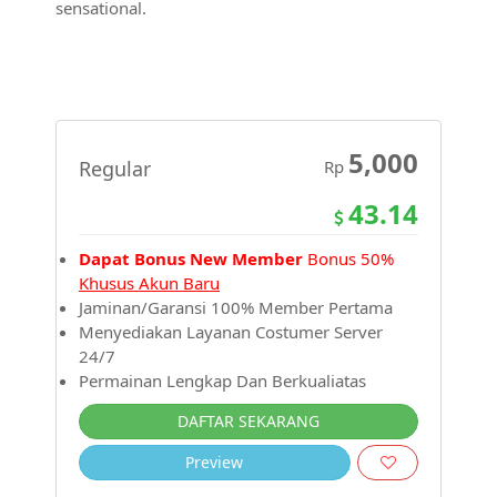
sensational.
5,000
Regular
Rp
43.14
Dapat Bonus New Member
Bonus 50%
Khusus Akun Baru
Jaminan/Garansi 100% Member Pertama
Menyediakan Layanan Costumer Server
24/7
Permainan Lengkap Dan Berkualiatas
DAFTAR SEKARANG
Preview