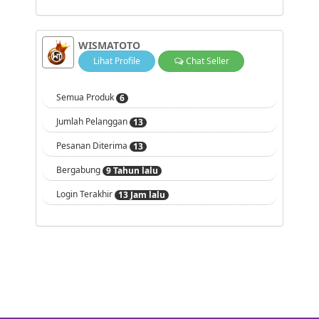
WISMATOTO
Lihat Profile
Chat Seller
Semua Produk
6
Jumlah Pelanggan
13
Pesanan Diterima
13
Bergabung
9 Tahun lalu
Login Terakhir
13 Jam lalu