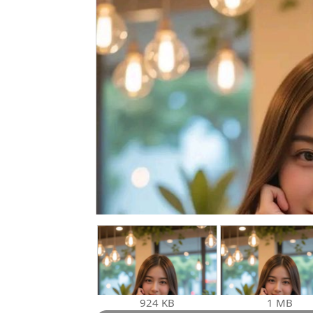
924 KB
1 MB