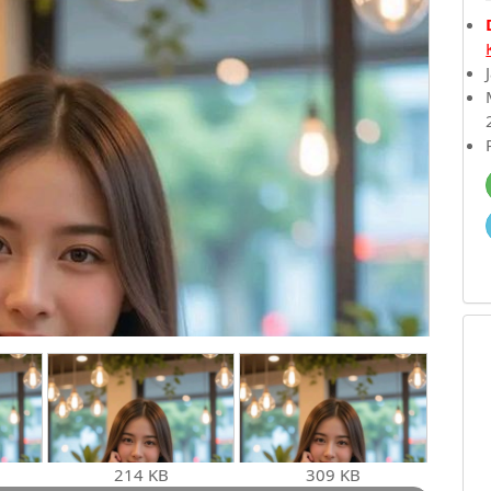
214 KB
309 KB