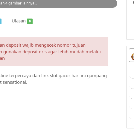
an 4 gambar lainnya...
Ulasan
0
an deposit wajib mengecek nomor tujuan
dan gunakan deposit qris agar lebih mudah melalui
gan
ne terpercaya dan link slot gacor hari ini gampang
 sensational.