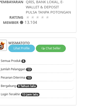
PEMBAYARAN
QRIS, BANK LOKAL, E-
WALLET & DEPOSIT
PULSA TANPA POTONGAN
RATING
★ ★ ★ ★ ★
MEMBER 🟢
13.104
WISMATOTO
Lihat Profile
Chat Seller
Semua Produk
6
Jumlah Pelanggan
13
Pesanan Diterima
13
Bergabung
9 Tahun lalu
Login Terakhir
13 Jam lalu