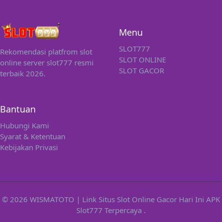
Menu
SLOT777
Rekomendasi platfrom slot
SLOT ONLINE
online server slot777 resmi
SLOT GACOR
terbaik 2026.
Bantuan
Hubungi Kami
Syarat & Ketentuan
Kebijakan Privasi
© 2026 WISMATOTO | Link Situs Slot Online Gacor Hari Ini APK
Slot777 Terpercaya .