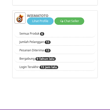
WISMATOTO
Lihat Profile
Chat Seller
Semua Produk
6
Jumlah Pelanggan
13
Pesanan Diterima
13
Bergabung
9 Tahun lalu
Login Terakhir
13 Jam lalu