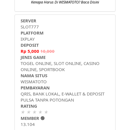
Kenapa Harus Di WISMATOTO?
Baca Disini
SERVER
SLOT777
PLATFORM
IXPLAY
DEPOSIT
Rp
5,000
10,000
JENIS GAME
TOGEL ONLINE, SLOT ONLINE, CASINO
ONLINE, SPORTBOOK
NAMA SITUS
WISMATOTO
PEMBAYARAN
QRIS, BANK LOKAL, E-WALLET & DEPOSIT
PULSA TANPA POTONGAN
RATING
★ ★ ★ ★ ★
MEMBER 🟢
13.104