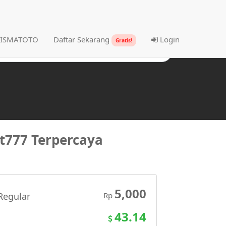
ISMATOTO
Daftar Sekarang
Login
Gratis!
ot777 Terpercaya
5,000
Regular
Rp
43.14