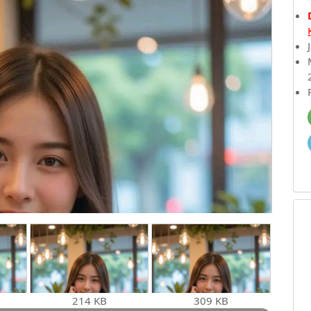
214 KB
309 KB