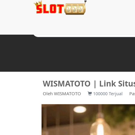
WISMATOTO | Link Situs
Oleh
WISMATOTO
Pa
100000 Terjual