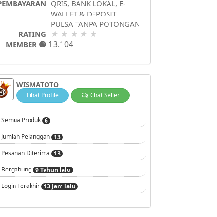
PEMBAYARAN
QRIS, BANK LOKAL, E-
WALLET & DEPOSIT
PULSA TANPA POTONGAN
RATING
★ ★ ★ ★ ★
MEMBER 🟢
13.104
WISMATOTO
Lihat Profile
Chat Seller
Semua Produk
6
Jumlah Pelanggan
13
Pesanan Diterima
13
Bergabung
9 Tahun lalu
Login Terakhir
13 Jam lalu