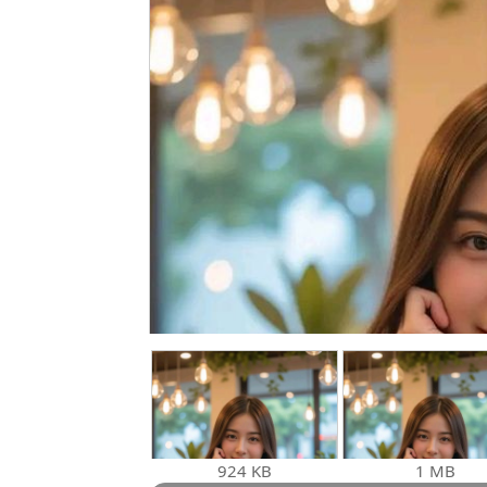
924 KB
1 MB