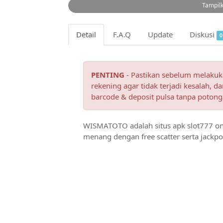
Tampilk
Detail
F.A.Q
Update
Diskusi
0
PENTING
- Pastikan sebelum melakuk
rekening agar tidak terjadi kesalah, 
barcode &
deposit pulsa tanpa poton
WISMATOTO adalah situs apk slot777 onli
menang dengan free scatter serta jackpot