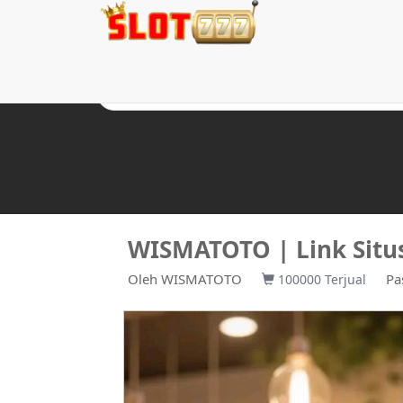
WISMATOTO | Link Situs
Oleh
WISMATOTO
Pa
100000 Terjual