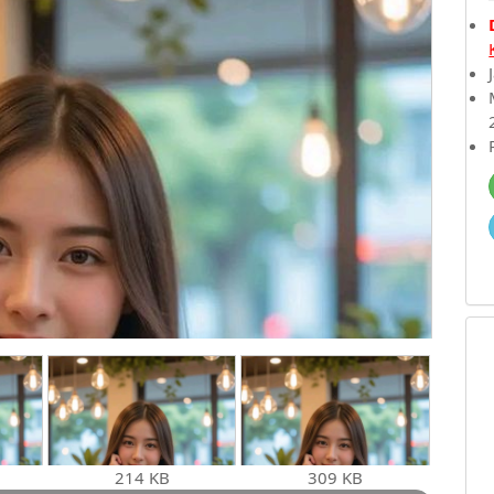
214 KB
309 KB