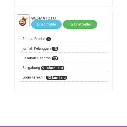
WISMATOTO
Lihat Profile
Chat Seller
Semua Produk
6
Jumlah Pelanggan
13
Pesanan Diterima
13
Bergabung
9 Tahun lalu
Login Terakhir
13 Jam lalu