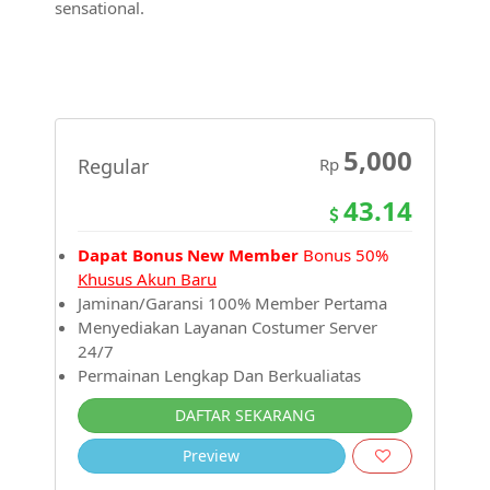
sensational.
5,000
Regular
Rp
43.14
Dapat Bonus New Member
Bonus 50%
Khusus Akun Baru
Jaminan/Garansi 100% Member Pertama
Menyediakan Layanan Costumer Server
24/7
Permainan Lengkap Dan Berkualiatas
DAFTAR SEKARANG
Preview