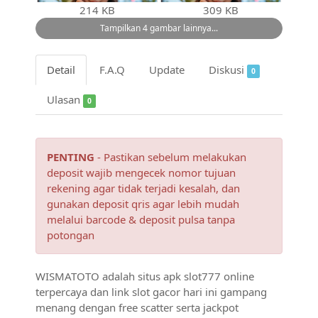
214 KB
309 KB
Tampilkan 4 gambar lainnya...
Detail
F.A.Q
Update
Diskusi
0
Ulasan
0
PENTING
- Pastikan sebelum melakukan
deposit wajib mengecek nomor tujuan
rekening agar tidak terjadi kesalah, dan
gunakan deposit qris agar lebih mudah
melalui barcode &
deposit pulsa tanpa
potongan
WISMATOTO adalah situs apk slot777 online
terpercaya dan link slot gacor hari ini gampang
menang dengan free scatter serta jackpot