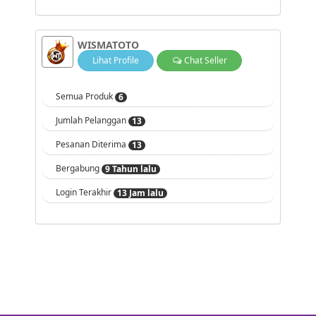
WISMATOTO
Lihat Profile
Chat Seller
Semua Produk
6
Jumlah Pelanggan
13
Pesanan Diterima
13
Bergabung
9 Tahun lalu
Login Terakhir
13 Jam lalu