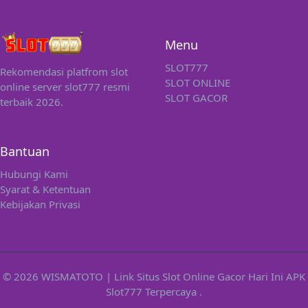
Menu
SLOT777
Rekomendasi platfrom slot
SLOT ONLINE
online server slot777 resmi
SLOT GACOR
terbaik 2026.
Bantuan
Hubungi Kami
Syarat & Ketentuan
Kebijakan Privasi
© 2026 WISMATOTO | Link Situs Slot Online Gacor Hari Ini APK
Slot777 Terpercaya .