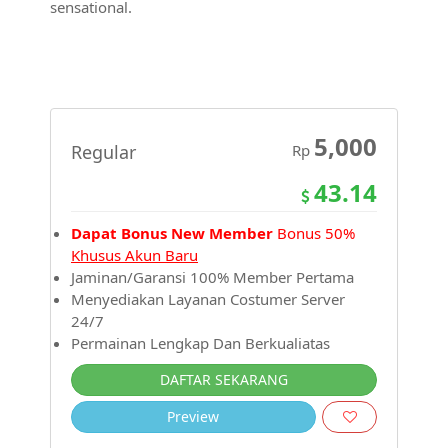
sensational.
5,000
Regular
Rp
43.14
Dapat Bonus New Member
Bonus 50%
Khusus Akun Baru
Jaminan/Garansi 100% Member Pertama
Menyediakan Layanan Costumer Server
24/7
Permainan Lengkap Dan Berkualiatas
DAFTAR SEKARANG
Preview