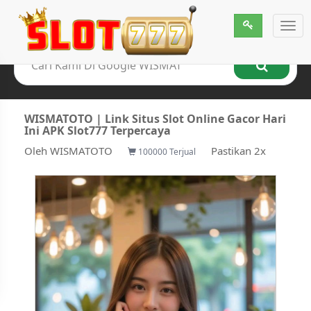
Togg
navi
WISMATOTO | Link Situs Slot Online Gacor Hari
Ini APK Slot777 Terpercaya
Oleh
WISMATOTO
Pastikan 2x
100000 Terjual