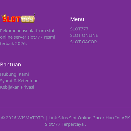
Menu
SLOT777
Rekomendasi platfrom slot
SLOT ONLINE
online server slot777 resmi
SLOT GACOR
terbaik 2026.
Bantuan
Hubungi Kami
Syarat & Ketentuan
Kebijakan Privasi
© 2026 WISMATOTO | Link Situs Slot Online Gacor Hari Ini APK
Slot777 Terpercaya .