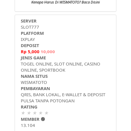
Kenapa Harus Di WISMATOTO?
Baca Disini
SERVER
SLOT777
PLATFORM
IXPLAY
DEPOSIT
Rp
5,000
10,000
JENIS GAME
TOGEL ONLINE, SLOT ONLINE, CASINO
ONLINE, SPORTBOOK
NAMA SITUS
WISMATOTO
PEMBAYARAN
QRIS, BANK LOKAL, E-WALLET & DEPOSIT
PULSA TANPA POTONGAN
RATING
★ ★ ★ ★ ★
MEMBER 🟢
13.104