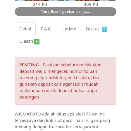
214 KB
309 KB
Tampilkan 4 gambar lainnya...
Detail
F.A.Q
Update
Diskusi
0
Ulasan
0
PENTING
- Pastikan sebelum melakukan
deposit wajib mengecek nomor tujuan
rekening agar tidak terjadi kesalah, dan
gunakan deposit qris agar lebih mudah
melalui barcode &
deposit pulsa tanpa
potongan
WISMATOTO adalah situs apk slot777 online
terpercaya dan link slot gacor hari ini gampang
menang dengan free scatter serta jackpot