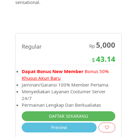
sensational.
5,000
Regular
Rp
43.14
Dapat Bonus New Member
Bonus 50%
Khusus Akun Baru
Jaminan/Garansi 100% Member Pertama
Menyediakan Layanan Costumer Server
24/7
Permainan Lengkap Dan Berkualiatas
DAFTAR SEKARANG
Preview