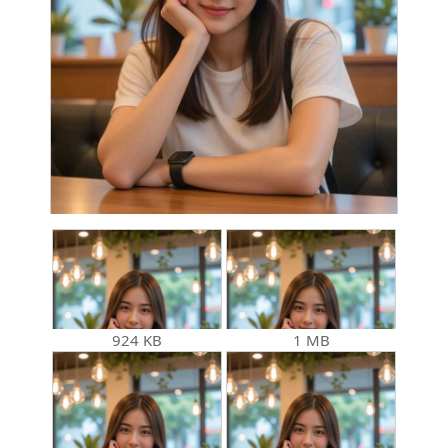
924 KB
1 MB